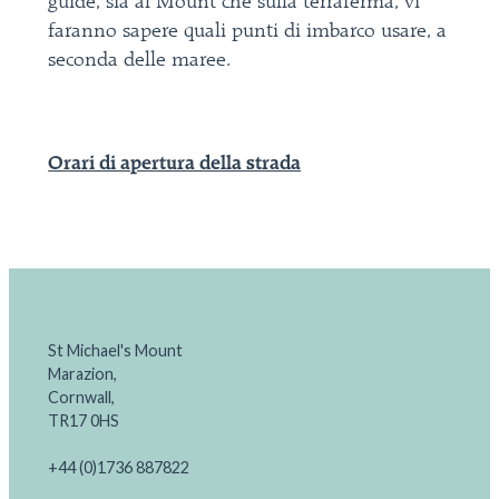
guide, sia al Mount che sulla terraferma, vi
faranno sapere quali punti di imbarco usare, a
seconda delle maree.
Orari di apertura della strada
St Michael's Mount
Marazion,
Cornwall,
TR17 0HS
+44 (0)1736 887822