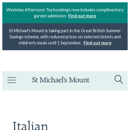
Weekday Afternoon Tea bookings now includes complimentary
garden admission
Find out more
St Michael's Mount is taking part in the Great British Summer
Savings scheme, with reduced prices on selected tickets and
children's meals until 1 September.
Find out more
Meet the maker:
Gin tasting with Rock Gin
outside the
Mount Shop
tomorrow
.
Italian